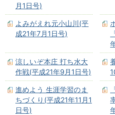
月1日号)
よみがえれ元小山川(平
成21年7月1日号)
涼しいぞ本庄 打ち水大
作戦(平成21年9月1日号)
進めよう 生涯学習のま
ちづくり(平成21年11月1
日号)