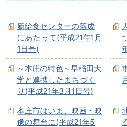
新給食センターの落成
にあたって(平成21年1月
1日号)
～本庄の特色～早稲田大
学と連携したまちづく
り(平成21年3月1日号)
本庄市はいま、映画・映
像の舞台に(平成21年5