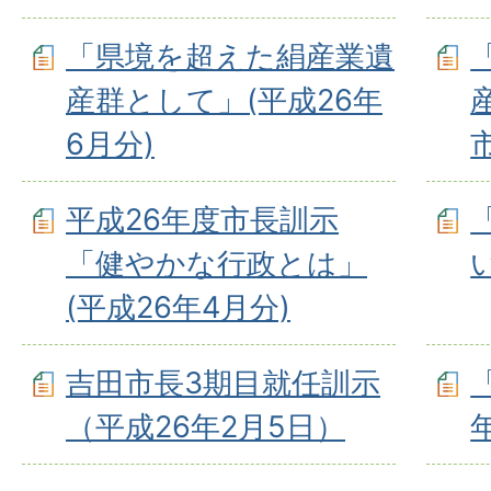
「県境を超えた絹産業遺
産群として」(平成26年
6月分)
平成26年度市長訓示
「健やかな行政とは」
(平成26年4月分)
吉田市長3期目就任訓示
（平成26年2月5日）