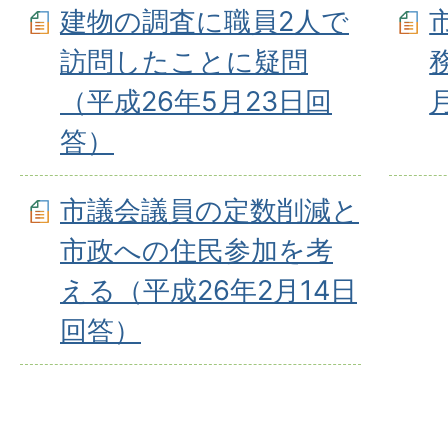
建物の調査に職員2人で
訪問したことに疑問
（平成26年5月23日回
答）
市議会議員の定数削減と
市政への住民参加を考
える（平成26年2月14日
回答）