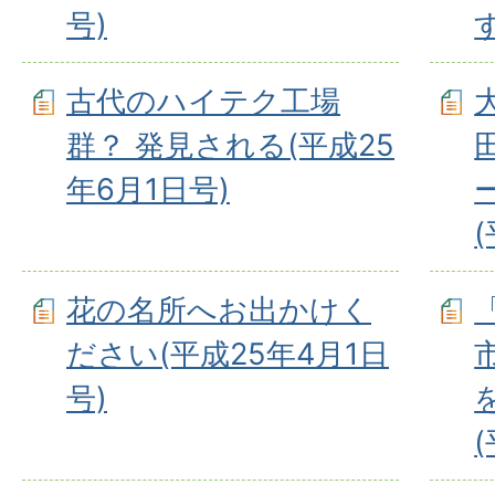
号)
古代のハイテク工場
群？ 発見される(平成25
年6月1日号)
花の名所へお出かけく
ださい(平成25年4月1日
号)