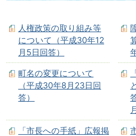
人権政策の取り組み等
について（平成30年12
月5日回答）
町名の変更について
（平成30年8月23日回
答）
「市長への手紙」広報掲