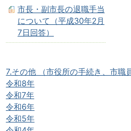
市長・副市長の退職手当
について（平成30年2月
7日回答）
7.その他 （市役所の手続き、市
令和8年
令和7年
令和6年
令和5年
令和4年